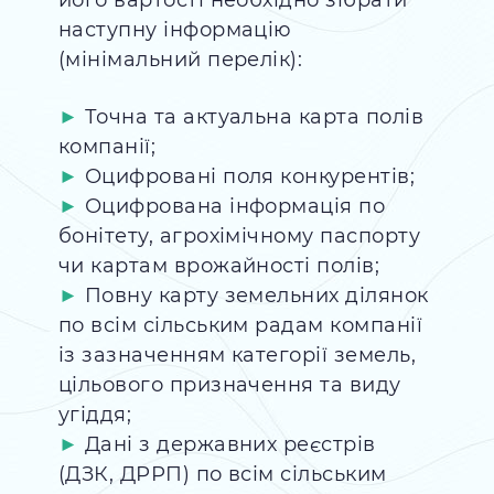
його вартості необхідно зібрати
наступну інформацію
(мінімальний перелік):
Точна та актуальна карта полів
компанії;
Оцифровані поля конкурентів;
Оцифрована інформація по
бонітету, агрохімічному паспорту
чи картам врожайності полів;
Повну карту земельних ділянок
по всім сільським радам компанії
із зазначенням категорії земель,
цільового призначення та виду
угіддя;
Дані з державних реєстрів
(ДЗК, ДРРП) по всім сільським