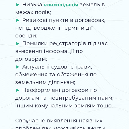
Низька
земель в
консолідація
межах полів;
Ризикові пункти в договорах,
непідтверджені терміни дії
оренди;
Помилки реєстраторів під час
внесення інформації по
договорам;
Актуальні судові справи,
обмеження та обтяження по
земельним ділянкам;
Неоформлені договори по
дорогам та невитребуваним паям,
іншим комунальним землям тощо.
Cвоєчасне виявлення наявних
проблем дає можливість вжити