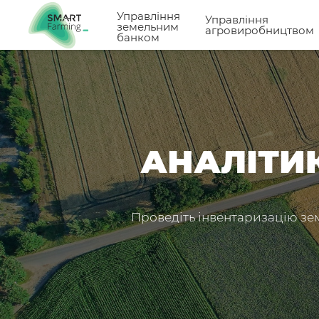
Управління
Управління
земельним
агровиробництвом
банком
АНАЛІТИ
Проведіть інвентаризацію зе