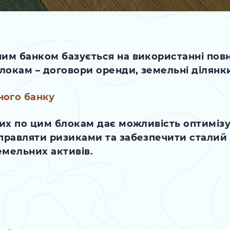
ним банком базується на використанні пов
окам – договори оренди, земельні ділянки 
них по цим блокам дає можливість оптимізу
управляти ризиками та забезпечити сталий
емельних активів.