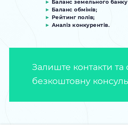
Баланс земельного банку
Баланс обмінів;
Рейтинг полів;
Аналіз конкурентів.
Залиште контакти та
безкоштовну консуль