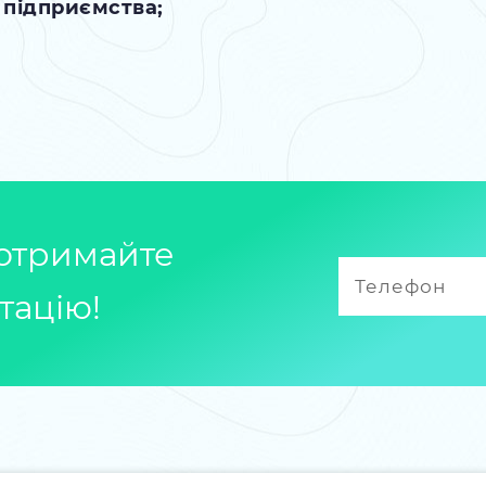
 підприємства;
 отримайте
тацію!