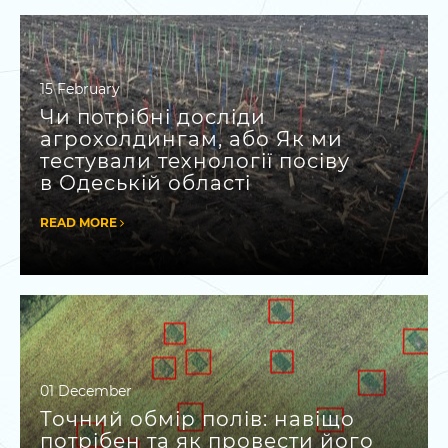
15 February
Чи потрібні досліди
агрохолдингам, або Як ми
тестували технології посіву
в Одеській області
READ MORE
01 December
Точний обмір полів: навіщо
потрібен та як провести його