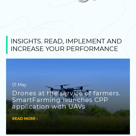
INSIGHTS. READ, IMPLEMENT AND
INCREASE YOUR PERFORMANCE
01 May
Drones at the service of farmers.
SmartFarming launches CPP
application with UAVs
READ MORE