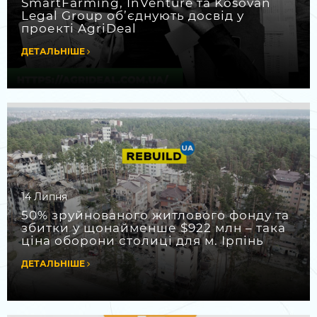
SmartFarming, InVenture та Kosovan
Legal Group об’єднують досвід у
проекті AgriDeal
ДЕТАЛЬНІШЕ
14 Липня
50% зруйнованого житлового фонду та
збитки у щонайменше $922 млн – така
ціна оборони столиці для м. Ірпінь
ДЕТАЛЬНІШЕ