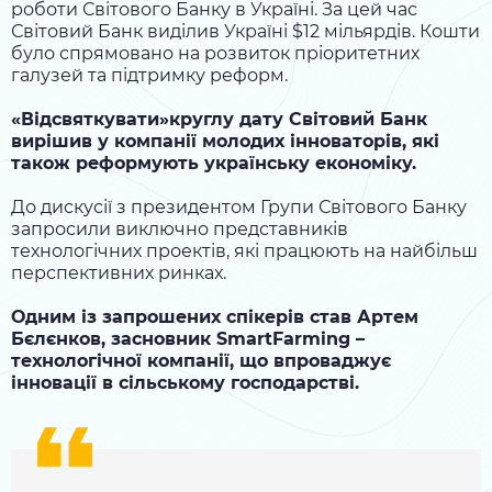
роботи Світового Банку в Україні. За цей час
Світовий Банк виділив Україні $12 мільярдів. Кошти
було спрямовано на розвиток пріоритетних
галузей та підтримку реформ.
«Відсвяткувати»круглу дату Світовий Банк
вирішив у компанії молодих інноваторів, які
також реформують українську економіку.
До дискусії з президентом Групи Світового Банку
запросили виключно представників
технологічних проектів, які працюють на найбільш
перспективних ринках.
Одним із запрошених спікерів став Артем
Бєлєнков, засновник SmartFarming –
технологічної компанії, що впроваджує
інновації в сільському господарстві.