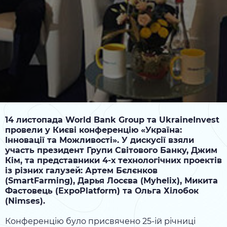
14 листопада World Bank Group та UkraineInvest
провели у Києві конференцію «Україна:
Інновації та Можливості». У дискусії взяли
участь президент Групи Світового Банку, Джим
Кім, та представники 4-х технологічних проектів
із різних галузей: Артем Бєлєнков
(SmartFarming), Дарья Лосєва (Myhelix), Микита
Фастовець (ExpoPlatform) та Ольга Хілобок
(Nimses).
Конференцію було присвячено 25-ій річниці