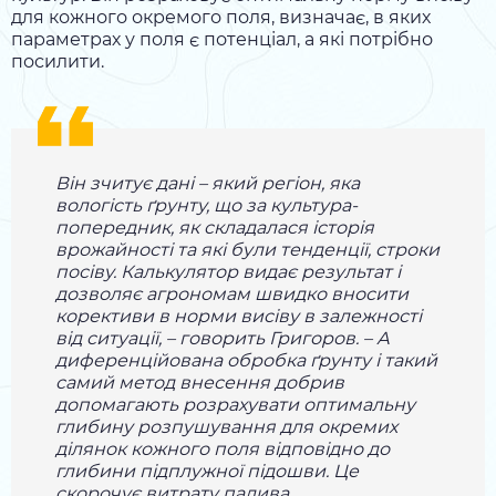
для кожного окремого поля, визначає, в яких
параметрах у поля є потенціал, а які потрібно
посилити.
Він зчитує дані – який регіон, яка
вологість ґрунту, що за культура-
попередник, як складалася історія
врожайності та які були тенденції, строки
посіву. Калькулятор видає результат і
дозволяє агрономам швидко вносити
корективи в норми висіву в залежності
від ситуації, – говорить Григоров. – А
диференційована обробка ґрунту і такий
самий метод внесення добрив
допомагають розрахувати оптимальну
глибину розпушування для окремих
ділянок кожного поля відповідно до
глибини підплужної підошви. Це
скорочує витрату палива.