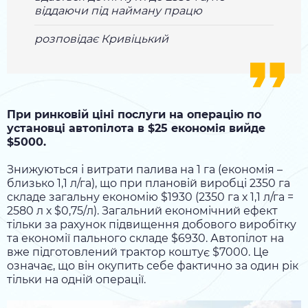
віддаючи під найману працю
розповідає Кривіцький
При ринковій ціні послуги на операцію по
установці автопілота в $25 економія вийде
$5000.
Знижуються і витрати палива на 1 га (економія –
близько 1,1 л/га), що при плановій виробці 2350 га
складе загальну економію $1930 (2350 га х 1,1 л/га =
2580 л х $0,75/л). Загальний економічний ефект
тільки за рахунок підвищення добового виробітку
та економії пального складе $6930. Автопілот на
вже підготовлений трактор коштує $7000. Це
означає, що він окупить себе фактично за один рік
тільки на одній операції.