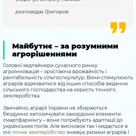
розповідає Григоров
Майбутнє – за розумними
агрорішеннями
Головні хедлайнери сучасного ринку
агроінновацій – зростаюча врожайність і
рентабельність сільгоспкультур. Вони стимулюють
аграріїв відмовитися від інших способів ведення
сільського господарства на користь точного
землеробства.
Звичайно, аграрії України не збираються
бездумно запозичувати закордонні елементи
смартфармінгу – вони потребують адаптації до
українських полів. Але висновок так і кидається в
очі:
точне землеробство
знижує ризики аграріїв і