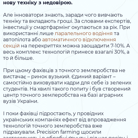
нову техніку з недовірою.
Але інноватори знають, заради чого вивчають
техніку та вкладають гроші. За словами експертів,
інвестиції у смартфармінг окупаються за рік. При
використанні лише
паралельного водіння
та
автопілота або
автоматичного відключення
секцій
на перекриттях можна заощадити 7-10%. А
весь комплекс технологій принесе взагалі 30%, а
то й більше.
При цьому фахівців з точного землеробства не
вистачає – ринок вузький. Єдиний варіант –
самостійно виховувати кадри для себе із зелених
студентів. На хвилі такого попиту і був створений
центр точного землеробства на базі аграрних
вузів України.
І поки фахівці підростають, у провідних
українських компаніях ефект від впровадження
технологій точного землеробства вже
підрахували. Precision farming щосили