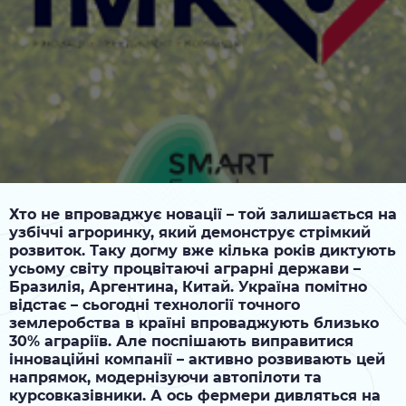
Хто не впроваджує новації – той залишається на
узбіччі агроринку, який демонструє стрімкий
розвиток. Таку догму вже кілька років диктують
усьому світу процвітаючі аграрні держави –
Бразилія, Аргентина, Китай. Україна помітно
відстає – сьогодні технології точного
землеробства в країні впроваджують близько
30% аграріїв. Але поспішають виправитися
інноваційні компанії – активно розвивають цей
напрямок, модернізуючи автопілоти та
курсовказівники. А ось фермери дивляться на