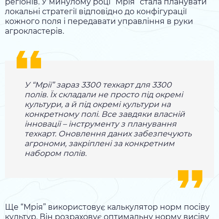
регіонів. У минулому році “Мрія” стала планувати
локальні стратегії відповідно до конфігурації
кожного поля і передавати управління в руки
агрокластерів.
У “Мрії” зараз 3300 техкарт для 3300
полів. Їх складали не просто під окремі
культури, а й під окремі культури на
конкретному полі. Все завдяки власній
інновації – інструменту з планування
техкарт. Оновлення даних забезпечують
агрономи, закріплені за конкретним
набором полів.
Ще “Мрія” використовує калькулятор норм посіву
культур. Він розраховує оптимальну норму висіву