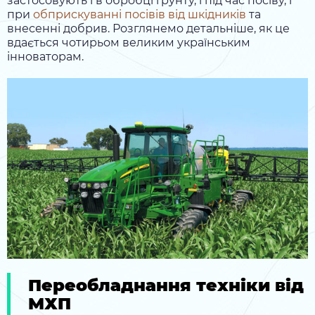
застосовують і в обробці ґрунту, і під час посіву, і
при
обприскуванні посівів від шкідників
та
внесенні добрив. Розглянемо детальніше, як це
вдається чотирьом великим українським
інноваторам.
Переобладнання техніки від
МХП