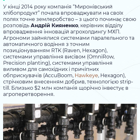
У кінці 2014 року компанія “Миронівський
хлібопродукт” почала впроваджувати на своїх
полях точне землеробство – з цього починає свою
розповідь
Андрій Кияненко
, керівник відділу
впровадження інновацій агрохолдингу МХП.
Агрономи зайнялися системами паралельного та
автоматичного водіння з точним
позиціонуванням RTK (Raven, Hexagon),
системами управління висівом (OmniRow,
Precision planting), системами управління
виливом для самохідних і причіпних
обприскувачів (AccuBoom,
Hawkeye
, Hexagon),
стрічковим внесенням добрив, технологією strip-
till. Близько $2 млн компанія щорічно інвестує в
агроперетворення.