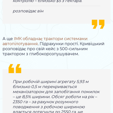
контролю – близько $5 з гектара.
розповідає він
А ще
ІМК обладнає трактори системами
автопілотування
. Підрахунки прості. Кривіцький
розповідає про свій кейс з 500-сильним
трактором з глибокорозпушувачем.
При робочій ширині агрегату 5,93 м
близько 0,5 м перекривається
механізатором для запобігання помилок
– це 8,5% ширини. Обсяг роботи на рік –
2350 га – за рахунок розумного
поводження з робочою шириною
вдається дотягнути до 2550 га, не