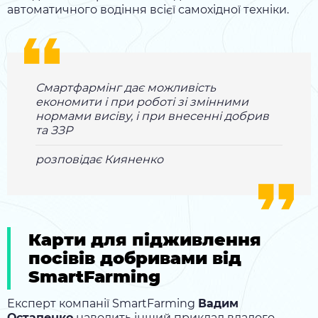
автоматичного водіння всієї самохідної техніки.
Смартфармінг дає можливість
економити і при роботі зі змінними
нормами висіву, і при внесенні добрив
та ЗЗР
розповідає Кияненко
Карти для підживлення
посівів добривами від
SmartFarming
Експерт компанії SmartFarming
Вадим
Остапенко
наводить інший приклад вдалого