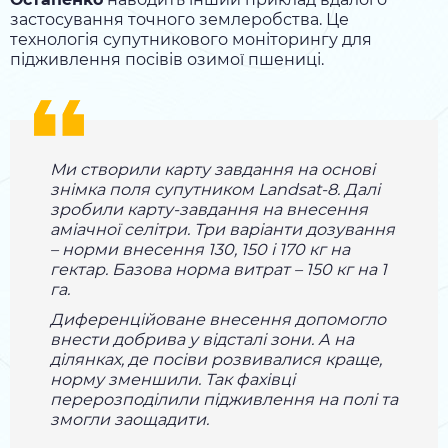
застосування точного землеробства. Це
технологія супутникового моніторингу для
підживлення посівів озимої пшениці.
Ми створили карту завдання на основі
знімка поля супутником Landsat-8. Далі
зробили карту-завдання на внесення
аміачної селітри. Три варіанти дозування
– норми внесення 130, 150 і 170 кг на
гектар. Базова норма витрат – 150 кг на 1
га.
Диференційоване внесення допомогло
внести добрива у відсталі зони. А на
ділянках, де посіви розвивалися краще,
норму зменшили. Так фахівці
перерозподілили підживлення на полі та
змогли заощадити.