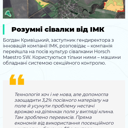
Розумні сівалки від ІМК
Богдан Кривіцький, заступник гендиректора з
інновацій компанії ІМК, розповідає – компанія
перейшла на посів культур сівалками Horsch
Maestro SW. Користуються тільки ними – машини
обладнані системою секційного контролю.
Технологія хоч і не нова, але допомогла
заощадити 3,2% посівного матеріалу на
поле й усунути проблему нестачі
врожаю на ділянках поля у вигляді клина.
Там зроблено перевисів. Пряма
економія від використання посекційного