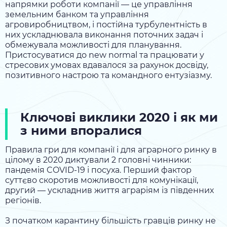
напрямки роботи компанії — це управління
земельним банком та управління
агровиробництвом, і постійна турбулентність в
них ускладнювала виконання поточних задач і
обмежувала можливості для планування.
Пристосуватися до new normal та працювати у
стресових умовах вдавалося за рахунок досвіду,
позитивного настрою та командного ентузіазму.
Ключові виклики 2020 і як ми
з ними впоралися
Правила гри для компанії і для аграрного ринку в
цілому в 2020 диктували 2 головні чинники:
пандемія COVID-19 і посуха. Перший фактор
суттєво скоротив можливості для комунікації,
другий — ускладнив життя аграріям із південних
регіонів.
З початком карантину більшість гравців ринку не