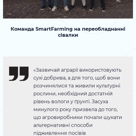
Команда SmartFarming на переобладнанні
сівалки
«Зазвичай аграрії використовують
сухі добрива, а для того, щоб вони
розчинялися та живили культурні
рослини, необхідний достатній
рівень вологи у ґрунті. Засуха
минулого року призвела до того,
що агровиробники почали шукати
альтернативні способи
підживлення посівів