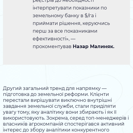
реєстрів до необхідності
інтерпретувати показники по
земельному банку в $/га і
приймати рішення, керуючись
перш за все показниками
ефективності», —
прокоментував
Назар Малиняк.
Другий загальний тренд для напрямку —
підготовка до земельної реформи. Клієнти
перестали вирішувати виключно внутрішні
завдання земельної служби, стали приділяти
увагу тому, яку аналітику вони збирають і як її
використовують. Зокрема, серед топ-менеджерів і
власників агрокомпаній спостерігався активний
інтерес до збору аналітики конкурентного