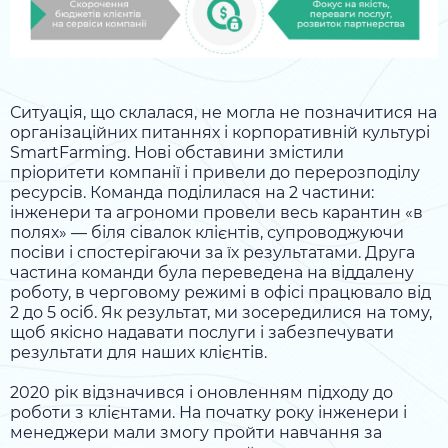
Ситуація, що склалася, не могла не позначитися на
організаційних питаннях і корпоративній культурі
SmartFarming. Нові обставини змістили
пріоритети компанії і привели до перерозподілу
ресурсів. Команда поділилася на 2 частини:
інженери та агрономи провели весь карантин «в
полях» — біля сівалок клієнтів, супроводжуючи
посіви і спостерігаючи за їх результатами. Друга
частина команди була переведена на віддалену
роботу, в черговому режимі в офісі працювало від
2 до 5 осіб. Як результат, ми зосередилися на тому,
щоб якісно надавати послуги і забезпечувати
результати для наших клієнтів.
2020 рік відзначився і оновленням підходу до
роботи з клієнтами. На початку року інженери і
менеджери мали змогу пройти навчання за