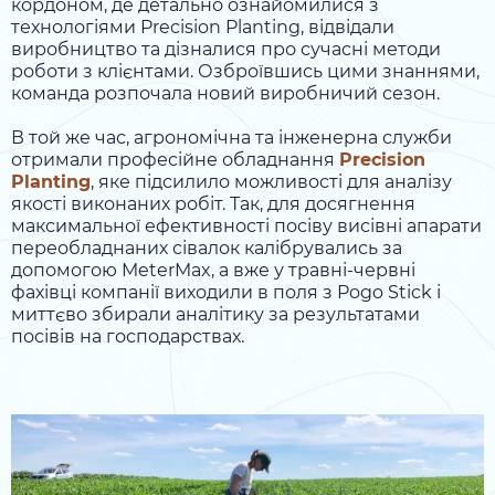
кордоном, де детально ознайомилися з
технологіями Precision Planting, відвідали
виробництво та дізналися про сучасні методи
роботи з клієнтами. Озброївшись цими знаннями,
команда розпочала новий виробничий сезон.
В той же час, агрономічна та інженерна служби
отримали професійне обладнання
Precision
Planting
, яке підсилило можливості для аналізу
якості виконаних робіт. Так, для досягнення
максимальної ефективності посіву висівні апарати
переобладнаних сівалок калібрувались за
допомогою MeterMax, а вже у травні-червні
фахівці компанії виходили в поля з Pogo Stick і
миттєво збирали аналітику за результатами
посівів на господарствах.