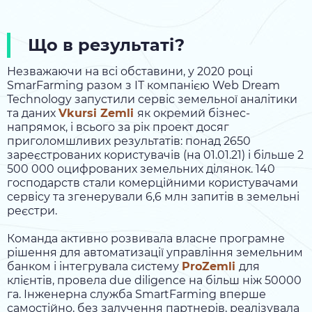
Що в результаті?
Незважаючи на всі обставини, у 2020 році
SmarFarming разом з ІТ компанією Web Dream
Technology запустили сервіс земельної аналітики
та даних
Vkursi Zemli
як окремий бізнес-
напрямок, і всього за рік проект досяг
приголомшливих результатів: понад 2650
зареєстрованих користувачів (на 01.01.21) і більше 2
500 000 оцифрованих земельних ділянок. 140
господарств стали комерційними користувачами
сервісу та згенерували 6,6 млн запитів в земельні
реєстри.
Команда активно розвивала власне програмне
рішення для автоматизації управління земельним
банком і інтегрувала систему
ProZemli
для
клієнтів, провела due diligence на більш ніж 50000
га. Інженерна служба SmartFarming вперше
самостійно, без залучення партнерів, реалізувала