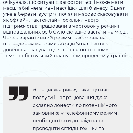
очікувала, що ситуація загостриться і може мати
масштабні негативні наслідки для бізнесу. Однак
уже в березні зустрічі почали масово скасовувати
як офлайн, так і онлайн, оскільки часто
підприємства працювали в черговому режимі і
відповідальних осіб було складно застати на місці.
Через карантинний режим і заборону на
проведення масових заходів SmartFarming
довелося скасувати день поля по точному
землеробству, який планували провести у травні.
«Специфіка ринку така, що наші
послуги і напрацювання дуже
складно донести до потенційного
замовника у телефонному режимі,
необхідно їхати до клієнта та
проводити огляди техніки та