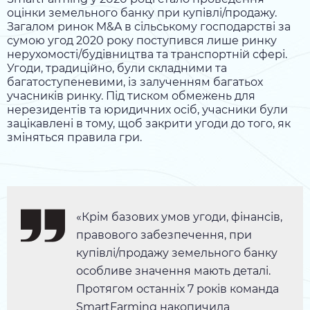
оцінки земельного банку при купівлі/продажу.
Загалом ринок M&A в сільському господарстві за
сумою угод 2020 року поступився лише ринку
нерухомості/будівництва та транспортній сфері.
Угоди, традиційно, були складними та
багатоступеневими, із залученням багатьох
учасників ринку. Під тиском обмежень для
нерезидентів та юридичних осіб, учасники були
зацікавлені в тому, щоб закрити угоди до того, як
зміняться правила гри.
«Крім базових умов угоди, фінансів,
правового забезпечення, при
купівлі/продажу земельного банку
особливе значення мають деталі.
Протягом останніх 7 років команда
SmartFarming накопичила