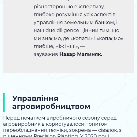
різносторонню експертизу,
глибоке розуміння усіх аспектів
управління земельним банком, і
наш due diligence цінний тим, що
ми знаємо, де «копати» і «копаємо»
глибше, ніж інші», —
зауважив
Назар Малиняк.
Управління
агровиробництвом
Перед початком виробничого сезону серед
агровиробників користувалося попитом
переобладнання техніки, зокрема — сівалок, з
рішеннями Precision Planting. У 2020 році