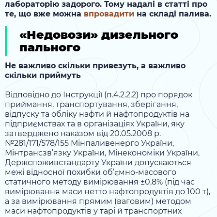
лабораторію задорого. Тому надалі в статті про
те, що вже можна
впровадити
на складі палива.
«Недовози» дизельного
пального
Не важливо скільки привезуть, а важливо
скільки приймуть
Відповідно до Інструкції (п.4.2.2.2) про порядок
приймання, транспортування, зберігання,
відпуску та обліку нафти й нафтопродуктів на
підприємствах та в організаціях України, яку
затверджено наказом від 20.05.2008 р.
№281/171/578/155 Мінпаливенерго України,
Мінтрансзв’язку України, Мінекономіки України,
Держспоживстандарту України допускаються
межі відносної похибки об’ємно-масового
статичного методу вимірювання ±0,8% (під час
вимірювання маси нетто нафтопродуктів до 100 т),
а за вимірювання прямим (ваговим) методом
маси нафтопродуктів у тарі й транспортних