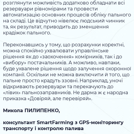
розглянути можливість додатково обладнати всі
резервуари рівномірами та провести
автоматизацію основних процесів обліку пального
на складі. Це відчутно нівелює людський чинник
та, як результат, приводить до зменшення
крадіжок пального.
Переконавшись у тому, що розрахунки коректні,
можна спокійно ухвалювати управлінське
рішення як до «заохочення» комірників, так і до
«вибору» постачальників. А можливо, навпаки,
буде ухвалене рішення щодо залучення охоронної
компанії. Оскільки не можна виключити й того, що
пальне просто крадуть ззовні. Наприклад, уночі
відкривають резервуари та перекачують до
«лівих» пальнозаправників. Не дарма ж є народна
приказка «Довіряй, але перевіряй».
Микола ПИЛИПЕНКО,
консультант SmartFarming з GPS-моніторингу
транспорту і контролю палива