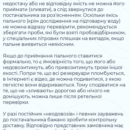
недостачу або не відповідну якість не можна його
приймати (зливати), а слід звернутися до
постачальника за роз’ясненням. Оскільки якісь
пального (крім дослідження на підтоварну воду)
не можна відразу перевірити, рекомендується
зберігати проби, які були взяті пробовідбірником,
у спеціальних літрових пляшках на випадок, якщо
пальне виявиться неякісним.
Якщо до приймання пального ставитися
формально, то є ймовірність того, що його або
недовозитимуть, або привозитимуть трохи іншої
якості. Попри те, що всі резервуари пломбуються,
в Інтернеті є відео, де можна подивитися, з якою
легкістю вони відкриваються. Тому сподіватися на
те, що не «зливають» дорогою або нічого не
домішують, можна лише після ретельної
перевірки.
У разі постійних «неодовозів» і певних зауважень
до постачальника бажано зробити контрольну
доставку. Відповідно представник замовника має