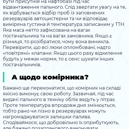
бути присутній на нафтобазі під час
відвантаження пального. Слід звертати увагу на те,
як відбувається відбір проб із заповнених
резервуарів автоцистерни та чи відповідає
виміряна густина й температура записаним у ТТН.
Яка маса нетто зафіксована на вагах
постачальника та на вагах замовника. Якщо є
різниця, то розібратися, чому вона виникла.
Перевірити, що всі люки опломбовані, надто
«повітряні» клапани. Якщо цього разу відхилення
будуть у межах норми, то є сенс шукати інших
постачальників.
А щодо комірника?
Бажано ще переконатися, що комірник на складі
якісно виконує свою роботу. Зазвичай, під час
видачі пального в техніку облік ведуть у літрах.
Проте температура впродовж дня змінюється,
тобто рано чи пізно в резервуарах можуть
нагромаджуватися залишки палива.
Сподіваймося, що добровільно їх оприбуткують,
але бажано позапланового виконувати