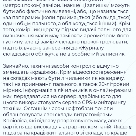
(метроштоком) заміри. Інакше ці залишки можуть
бути або фактично вивезені, або, що називається
«за паперами» (коли приймається (або видається)
один об’єм пального, а обліковується інший). Крім
того, комірник щоразу під час видачі пального для
визначення маси має заміряти ареометром його
густину, але ці заміри складно проконтролювати,
надто їх вчасне занесення до «Журналу
складського обліку», а не в особистий записник.
Звичайно, технічні засоби контролю відчутно
зменшать «крадіжки». Крім відеоспостереження
на складах мають бути лічильники як на видачу,
так і на приймання пального, а також 20-літровий
мірник. Інформація з лічильників в онлайн-режимі
має передаватися на сервер, здебільшого для
цього використовують сервер GPS-моніторингу
техніки. Останнім часом нафтобази почали
облаштовувати свої склади витратомірами
Коріоліса, які відразу розраховують масу, але їх
вартість ще висока для аграрних компаній. Якщо є
підозра на крадіжки пального зі складу, то краще