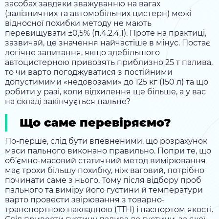
засобах завдяки зважуванню на вагах
(залізничних та автомобільних цистерн) межі
відносної похибки методу не мають
перевищувати ±0,5% (п.4.2.4.1). Проте на практиці,
зазвичай, це значення найчастіше в мінус. Постає
логічне запитання, якщо здебільшого
автоцистерною привозять приблизно 25 т палива,
то чи варто погоджуватися з постійними
допустимими «недовозами» до 125 кг (150 л) та що
робити у разі, коли відхилення ще більше, а у вас
на складі закінчується пальне?
Що саме перевіряємо?
По-перше, слід бути впевненими, що розрахунок
маси пального виконано правильно. Попри те, що
об’ємно-масовий статичний метод вимірювання
має трохи більшу похибку, ніж ваговий, потрібно
починати саме з нього. Тому після відбору проб
пального та виміру його густини й температури
варто провести звірювання з товарно-
транспортною накладною (ТТН) і паспортом якості.