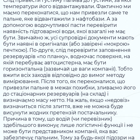
Слід привести густину палива до густини, за якої
температури його відвантажували. Фактично ми
маємо переконатися, що нам привезли саме те
пальне, яке відвантажили з нафтобази. А за
допомогою водочутливої пасти перевірити
наявність підтоварної води, якої взагалі не має
бути. Звичайно ж, усі супровідні документи мають
бути наявні в оригіналах (або завірені «мокрою»
печткою). По-друге, слід перевірити заповнення
резервуарів «по планку», водночас поверхня, на
якій перебуває автоцистерна, має бути
горизонтальна (зазвичай це ваги компанії). Тобто
вжити всіх заходів відповідно до вимог методу
вимірювання. Після того, як переконалися, що
привезли пальне в межах похибки, зливаємо його
до стаціонарних резервуарів (на склад) і
визначаємо масу нетто. На жаль, якщо «недовіз»
визначиться після злиття, вже не можна буде
висунути жодних претензій постачальнику.
Причина в тому, що водій (чи перевізник)
здебільшого виконує лише логістичні функції і не
може бути представником компанії, яка вас
забезпечує пальним. Тому за будь-якої підозри на