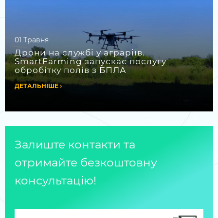
01 Травня
Дрони на службі у аграріїв.
SmartFarming запускає послугу
обробітку полів з БПЛА
ДЕТАЛЬНІШЕ
Залиште контакти та
отримайте безкоштовну
консультацію!